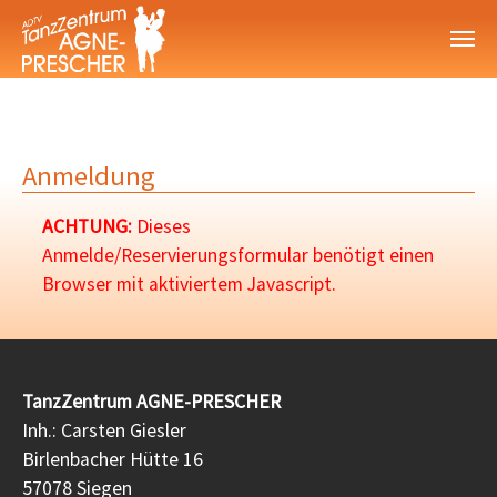
Zum Hauptinhalt springen
Anmeldung
ACHTUNG:
Dieses
Anmelde/Reservierungsformular benötigt einen
Browser mit aktiviertem Javascript.
TanzZentrum AGNE-PRESCHER
Inh.: Carsten Giesler
Birlenbacher Hütte 16
57078 Siegen