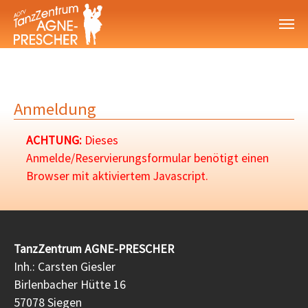
Zum Hauptinhalt springen
Anmeldung
ACHTUNG:
Dieses
Anmelde/Reservierungsformular benötigt einen
Browser mit aktiviertem Javascript.
TanzZentrum AGNE-PRESCHER
Inh.: Carsten Giesler
Birlenbacher Hütte 16
57078 Siegen