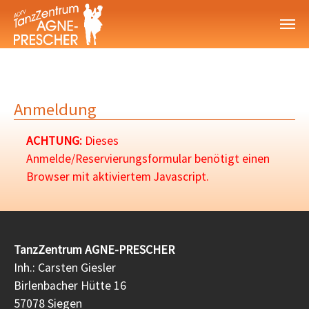
Zum Hauptinhalt springen
Anmeldung
ACHTUNG:
Dieses
Anmelde/Reservierungsformular benötigt einen
Browser mit aktiviertem Javascript.
TanzZentrum AGNE-PRESCHER
Inh.: Carsten Giesler
Birlenbacher Hütte 16
57078 Siegen