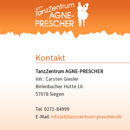
Zum Hauptinhalt springen
Kontakt
TanzZentrum AGNE-PRESCHER
Inh.: Carsten Giesler
Birlenbacher Hütte 16
57078 Siegen
Tel. 0271-84999
E-Mail:
info(at)tanzzentrum-prescher.de