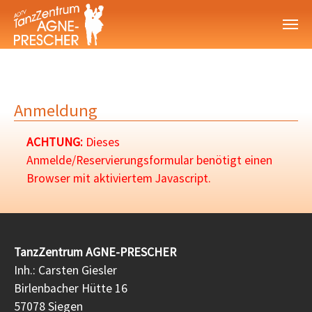
Zum Hauptinhalt springen
Anmeldung
ACHTUNG:
Dieses
Anmelde/Reservierungsformular benötigt einen
Browser mit aktiviertem Javascript.
TanzZentrum AGNE-PRESCHER
Inh.: Carsten Giesler
Birlenbacher Hütte 16
57078 Siegen