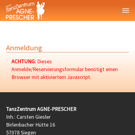
Zum Hauptinhalt springen
Anmeldung
ACHTUNG:
Dieses
Anmelde/Reservierungsformular benötigt einen
Browser mit aktiviertem Javascript.
TanzZentrum AGNE-PRESCHER
Inh.: Carsten Giesler
Birlenbacher Hütte 16
57078 Siegen