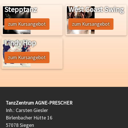
Stepptanz
West Coast Swing
zum Kursangebot
zum Kursangebot
Lindy Hop
zum Kursangebot
TanzZentrum AGNE-PRESCHER
Inh.: Carsten Giesler
Birlenbacher Hütte 16
57078 Siegen